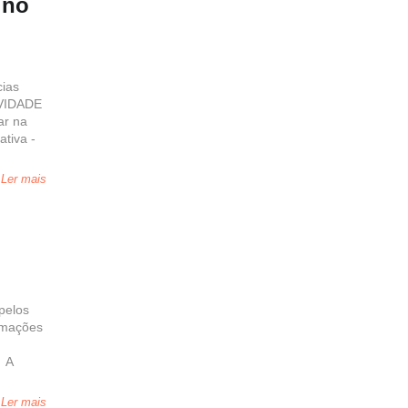
ino
cias
OVIDADE
ar na
tiva -
Ler mais
pelos
rmações
t A
Ler mais