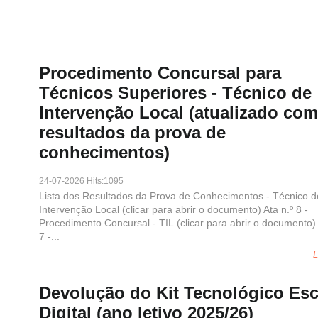
Procedimento Concursal para
Técnicos Superiores - Técnico de
Intervenção Local (atualizado com
resultados da prova de
conhecimentos)
24-07-2026 Hits:1095
Lista dos Resultados da Prova de Conhecimentos - Técnico d
Intervenção Local (clicar para abrir o documento) Ata n.º 8 -
Procedimento Concursal - TIL (clicar para abrir o documento) 
7 -...
L
Devolução do Kit Tecnológico Esc
Digital (ano letivo 2025/26)