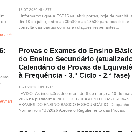
18-07-2026 Hits:377
sim
Informamos que a ESPJS vai abrir portas, hoje de manhã,
a do
dia 18 de julho, entre as 09h30 e as 13h30 para possibilitar 
consulta das pautas com as avaliações respeitantes...
er mais
6:
Provas e Exames do Ensino Bási
do Ensino Secundário (atualizado
Calendário de Provas de Equival
à Frequência - 3.º Ciclo - 2.ª fase)
 como
a
15-07-2026 Hits:1214
AVISO: As inscrições decorrem de 6 de março a 19 de mar
2026 na plataforma PIEPE. REGULAMENTO DAS PROVAS 
er mais
EXAMES DO ENSINO BÁSICO E SECUNDÁRIO Despacho
Normativo n.º3 /2026 Aprova o Regulamento das Provas...