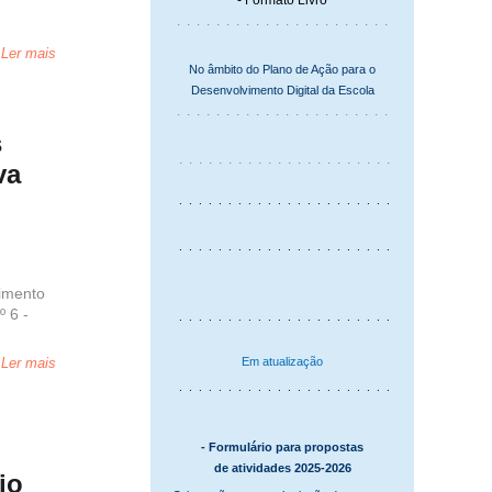
- Formato Livro
. . . . . . . . . . . . . . . . . . . . . .
Ler mais
No âmbito do Plano de Ação para o
Desenvolvimento Digital da Escola
. . . . . . . . . . . . . . . . . . . . . .
s
. . . . . . . . . . . . . . . . . . . . . .
va
. . . . . . . . . . . . . . . . . . . . . .
. . . . . . . . . . . . . . . . . . . . . .
dimento
º 6 -
. . . . . . . . . . . . . . . . . . . . . .
Ler mais
Em atualização
. . . . . . . . . . . . . . . . . . . . . .
- Formulário para propostas
de atividades 2025-2026
io