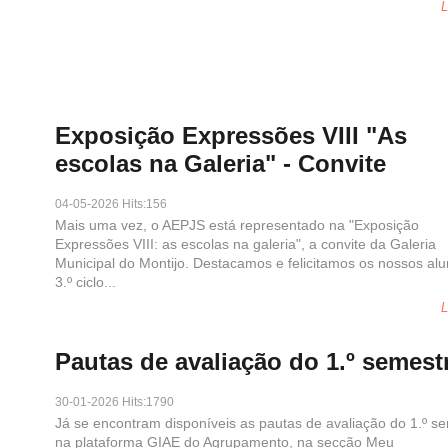
L
Exposição Expressões VIII "As
escolas na Galeria" - Convite
04-05-2026 Hits:156
Mais uma vez, o AEPJS está representado na "Exposição
Expressões VIII: as escolas na galeria", a convite da Galeria
Municipal do Montijo. Destacamos e felicitamos os nossos al
3.º ciclo...
L
Pautas de avaliação do 1.º semest
30-01-2026 Hits:1790
Já se encontram disponíveis as pautas de avaliação do 1.º s
na plataforma GIAE do Agrupamento, na secção Meu