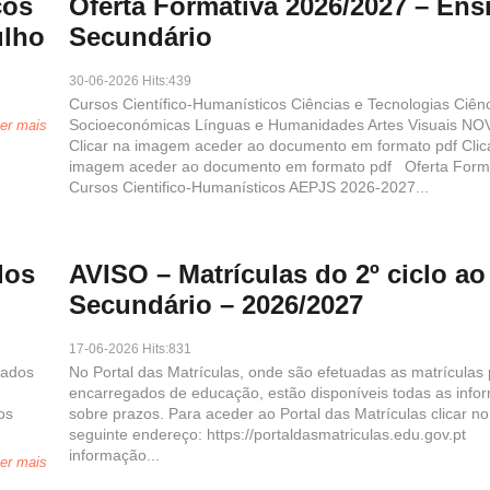
ços
Oferta Formativa 2026/2027 – Ens
ulho
Secundário
30-06-2026 Hits:439
o:
Cursos Científico-Humanísticos Ciências e Tecnologias Ciên
Socioeconómicas Línguas e Humanidades Artes Visuais N
er mais
Clicar na imagem aceder ao documento em formato pdf Clic
imagem aceder ao documento em formato pdf Oferta Forma
Cursos Cientifico-Humanísticos AEPJS 2026-2027...
dos
AVISO – Matrículas do 2º ciclo ao
Secundário – 2026/2027
17-06-2026 Hits:831
tados
No Portal das Matrículas, onde são efetuadas as matrículas 
encarregados de educação, estão disponíveis todas as info
os
sobre prazos. Para aceder ao Portal das Matrículas clicar no
seguinte endereço: https://portaldasmatriculas.edu.gov.p
informação...
er mais