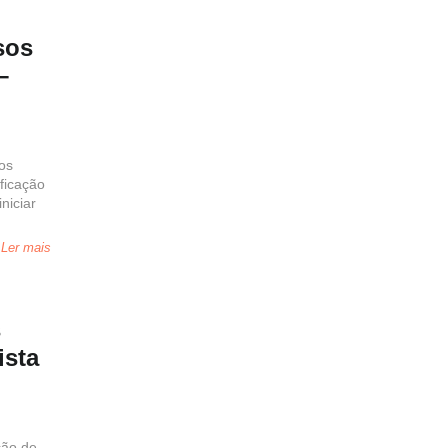
sos
–
os
ificação
niciar
Ler mais
s
ista
ção de