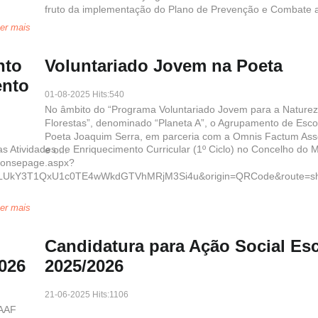
fruto da implementação do Plano de Prevenção e Combate a
er mais
nto
Voluntariado Jovem na Poeta
ento
01-08-2025 Hits:540
No âmbito do “Programa Voluntariado Jovem para a Naturez
Florestas”, denominado “Planeta A”, o Agrupamento de Esco
Poeta Joaquim Serra, em parceria com a Omnis Factum Ass
s Atividades de Enriquecimento Curricular (1º Ciclo) no Concelho do M
e o...
esponsepage.aspx?
LUkY3T1QxU1c0TE4wWkdGTVhMRjM3Si4u&origin=QRCode&route=sho
er mais
Candidatura para Ação Social Esc
2026
2025/2026
21-06-2025 Hits:1106
AAAF