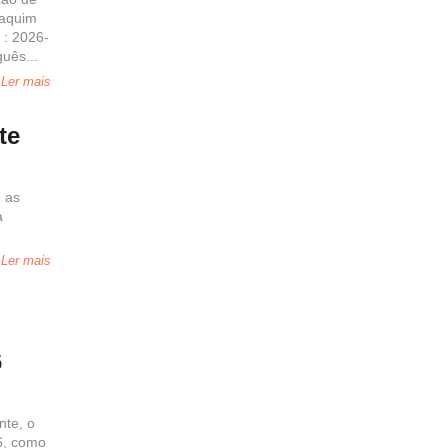
oaquim
 : 2026-
uês...
Ler mais
te
e as
a
Ler mais
6
te, o
6, como