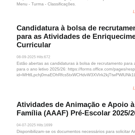
Menu - Turma - Classificações.
L
Candidatura à bolsa de recrutame
para as Atividades de Enriquecim
Curricular
08-09-2025 Hits:672
Estão abertas as candidaturas à bolsa de recrutamento para a
para o ano letivo 2025/26: https://forms.office.com/pages/r
id=MHtlLpchj0maEOhRfcs5txWCHdvW3XVIrk2kjTtwPWlUNk1
L
Atividades de Animação e Apoio à
Família (AAAF) Pré-Escolar 2025/
04-07-2025 Hits:1699
Disponibilizam-se os documentos necessários para solicitar 