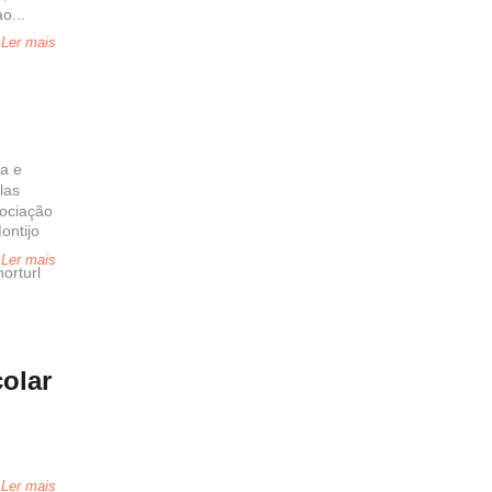
o...
Ler mais
a e
las
ociação
ontijo
Ler mais
rturl
olar
Ler mais