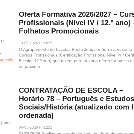
Oferta Formativa 2026/2027 – Cur
Profissionais (Nível IV / 12.º ano) 
Folhetos Promocionais
car
13-05-2026 Hits:675
O Agrupamento de Escolas Poeta Joaquim Serra apresenta 
s:
Cursos Profissionais (Certificação Profissional Nível IV / Cert
er mais
Escolar 12.º ano) que fazem parte da sua oferta formativa a i
no próximo...
CONTRATAÇÃO DE ESCOLA –
Horário 78 – Português e Estudo
Sociais/História (atualizado com l
ordenada)
 (maio
04-05-2026 Hits:222
08/05/2026 Publica-se a seriação final da oferta de contrata