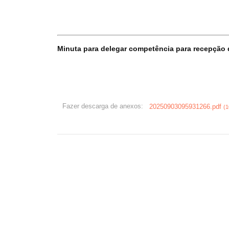
d
f
Minuta para delegar competência para recepção d
Fazer descarga de anexos:
20250903095931266.pdf
(1