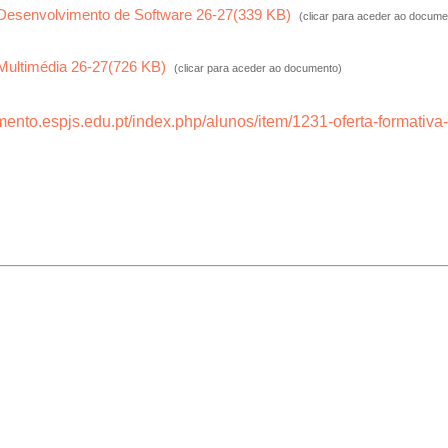
- Desenvolvimento de Software 26-27
(
339 KB
)
(clicar para aceder ao docume
 Multimédia 26-27
(
726 KB
)
(clicar para aceder ao documento)
mento.espjs.edu.pt/index.php/alunos/item/1231-oferta-formativa
nos/item/939-oferta-formativa-2023-2024-cursos-profissionais-fo