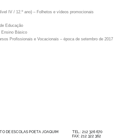
ível IV / 12.º ano) – Folhetos e vídeos promocionais
 de Educação
o Ensino Básico
ursos Profissionais e Vocacionais – época de setembro de 2017
O DE ESCOLAS POETA JOAQUIM
TEL.: 212 326 670
FAX: 212 322 362