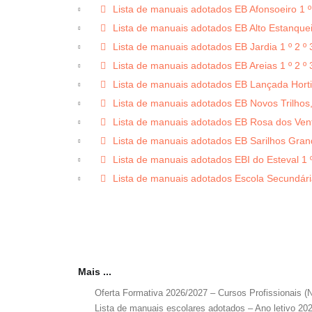
p
Lista de manuais adotados EB Afonsoeiro 1 º 
d
p
Lista de manuais adotados EB Alto Estanqueir
f
d
p
Lista de manuais adotados EB Jardia 1 º 2 º 
f
d
p
Lista de manuais adotados EB Areias 1 º 2 º 
f
d
p
Lista de manuais adotados EB Lançada Horti
f
d
p
Lista de manuais adotados EB Novos Trilhos, A
f
d
p
Lista de manuais adotados EB Rosa dos Vento
f
d
p
Lista de manuais adotados EB Sarilhos Grande
f
d
p
Lista de manuais adotados EBI do Esteval 1 º 2
f
d
p
Lista de manuais adotados Escola Secundária 
f
d
f
Mais ...
Oferta Formativa 2026/2027 – Cursos Profissionais (N
Lista de manuais escolares adotados – Ano letivo 20