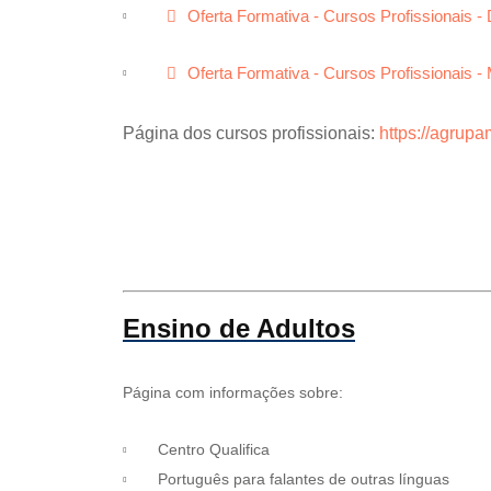
p
f
Oferta Formativa - Cursos Profissionais 
d
f
p
Oferta Formativa - Cursos Profissionais -
d
f
Página dos cursos profissionais:
https://agrupa
https://agrupamento.espjs.edu.pt/index.php/alu
Ensino de Adultos
Página com informações sobre:
Centro Qualifica
Português para falantes de outras línguas