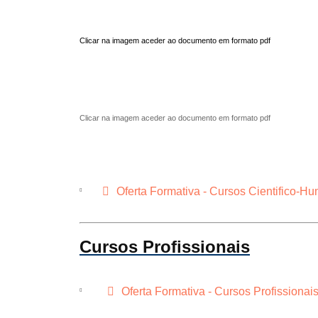
Clicar na imagem aceder ao documento em formato pdf
Clicar na imagem aceder ao documento em formato pdf
p
Oferta Formativa - Cursos Cientifico-H
d
f
Cursos Profissionais
p
Oferta Formativa - Cursos Profissiona
d