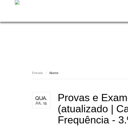
Entrada
/
Alunos
Provas e Exame
QUA.
JUL. 15
(atualizado | C
Frequência - 3.º