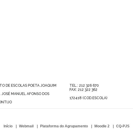
O DE ESCOLAS POETA JOAQUIM
TEL.: 212 326 670
FAX: 212 322 362
. JOSÉ MANUEL AFONSO DOS
172418 (COD.ESCOLA)
ONTIJO
Início
Webmail
Plataforma do Agrupamento
Moodle 2
CQ-PJS