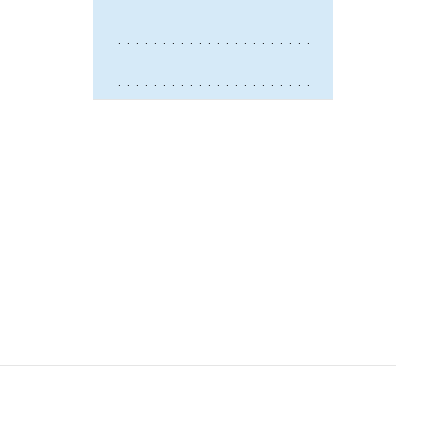
. . . . . . . . . . . . . . . . . . . . . .
. . . . . . . . . . . . . . . . . . . . . .