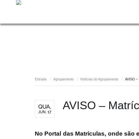
Entrada
/
Agrupamento
/
Notícias do Agrupamento
/
AVISO – 
AVISO – Matríc
QUA.
JUN. 17
No
Portal das Matrículas
, onde são 