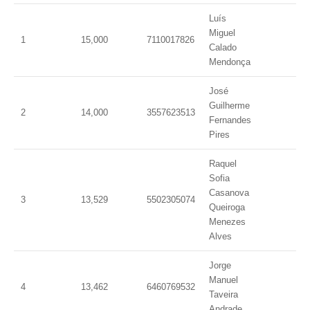
Luís
Miguel
1
15,000
7110017826
Calado
Mendonça
José
Guilherme
2
14,000
3557623513
Fernandes
Pires
Raquel
Sofia
Casanova
3
13,529
5502305074
Queiroga
Menezes
Alves
Jorge
Manuel
4
13,462
6460769532
Taveira
Andrade