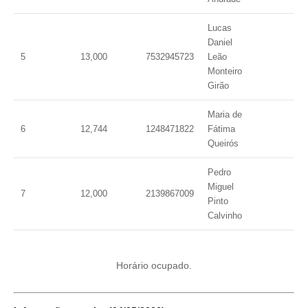
Lucas
Daniel
5
13,000
7532945723
Leão
Monteiro
Girão
Maria de
6
12,744
1248471822
Fátima
Queirós
Pedro
Miguel
7
12,000
2139867009
Pinto
Calvinho
Horário ocupado.