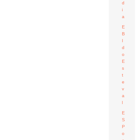
d
i
a
E
B
I
d
o
E
s
t
e
v
a
l
E
S
P
o