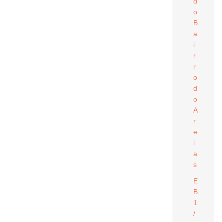
d
o
B
a
i
r
r
o
d
o
A
r
e
i
a
s
E
B
1
/