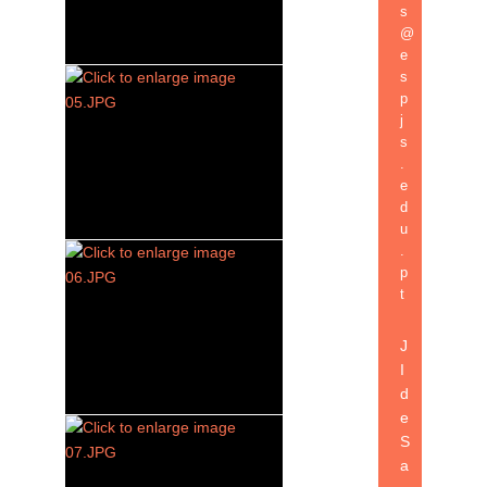
s
@
e
s
p
j
s
.
e
d
u
.
p
t
J
I
d
e
S
a