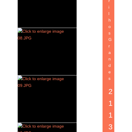
r
i
l
h
o
s
G
r
a
n
d
e
s
2
1
1
3