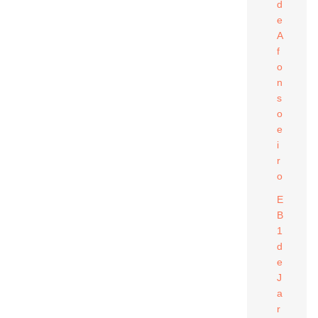
d
e
A
f
o
n
s
o
e
i
r
o
E
B
1
d
e
J
a
r