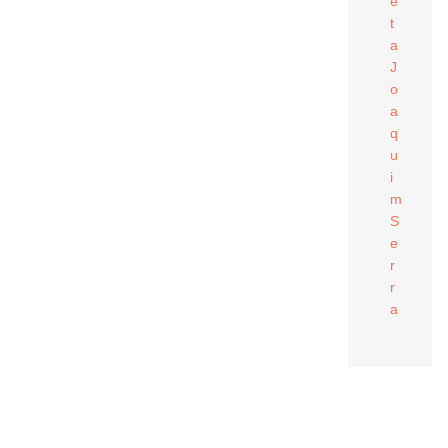
e
t
a
J
o
a
q
u
i
m
S
e
r
r
a