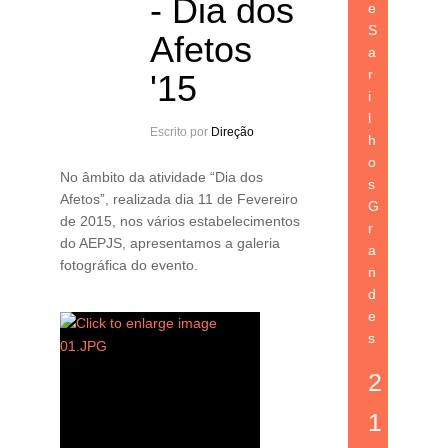
- Dia dos
e
S
Afetos
a
r
'15
i
l
Escrito por
Direção
h
o
No âmbito da atividade “Dia dos
s
Afetos”, realizada dia 11 de Fevereiro
G
de 2015, nos vários estabelecimentos
r
do AEPJS, apresentamos a galeria
a
fotográfica do evento.
n
d
e
s
2
1