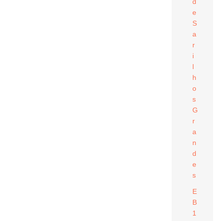
d
e
S
a
r
i
l
h
o
s
G
r
a
n
d
e
s
E
B
1