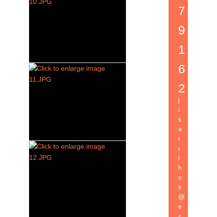
7
9
1
6
2
j
i
s
a
r
i
l
h
o
s
@
e
s