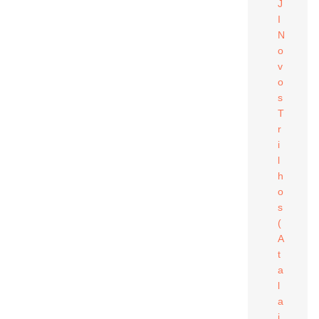
J
I
N
o
v
o
s
T
r
i
l
h
o
s
(
A
t
a
l
a
i