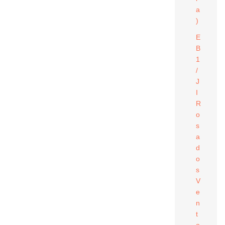
a
)
E
B
1
/
J
I
R
o
s
a
d
o
s
V
e
n
t