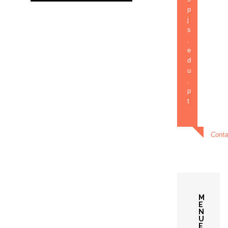
p
j
s
.
e
d
u
.
p
t
Conta
M
E
N
U
E