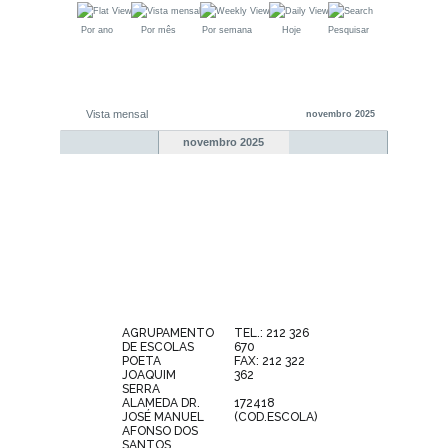
Por ano
Por mês
Por semana
Hoje
Pesquisar
Vista mensal
novembro 2025
novembro 2025
AGRUPAMENTO
TEL.: 212 326
DE ESCOLAS
670
POETA
FAX: 212 322
JOAQUIM
362
SERRA
ALAMEDA DR.
172418
JOSÉ MANUEL
(COD.ESCOLA)
AFONSO DOS
SANTOS