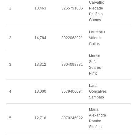
Carvalho
1
18,463
5265791035
Piedade
Epifânio
Gomes
Laurentiu
2
14,784
3022068921
Valentin
Chitas
Marisa
Sofia
3
13,312
8904098831
Soares
Pinto
Lara
4
13,000
3579406094
Gonçalves
Sampaio
Maria
Alexandra
5
12,716
8070246022
Ramiro
Simões