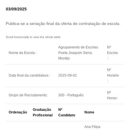
03/09/2025
Publica-se a seriação final da oferta de contratação de escola.
Agrupamento de Escolas
Nº
Nome da Escola :
Poeta Joaquim Serra,
Escola
17
Montijo
:
Nº
Data final da candidatura :
2025-09-02
Horário
5
:
Nº
Grupo de Recrutamento:
300 - Português
22
Horas:
Graduação
Nº
Ordenação
Nome
Profissional
Candidato
Ana Filipa