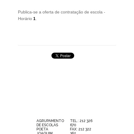
Publica-se a oferta de contratação de escola -
Horário
1
.
AGRUPAMENTO
TEL.: 212 326
DE ESCOLAS
670
POETA
FAX: 212 322
JOAQUIM
362