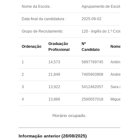
Nome da Escola :
Agrupamento de Escolas Poeta Jo
Data final da candidatura :
2025-09-02
Grupo de Recrutamento:
120 - Inglês do 1.º Ciclo do Ensin
Graduação
Nº
Ordenação
Nome
Profissional
Candidato
1
14,573
5897769745
António José Fe
2
21,849
7405903908
Andreia Sofia da
3
13,922
5412462057
Sara da Silva Ca
4
13,866
2560057018
Miguel Ribeiro d
Horário ocupado.
Informação anterior (28/08/2025)